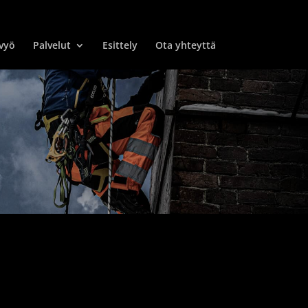
vyö
Palvelut
Esittely
Ota yhteyttä