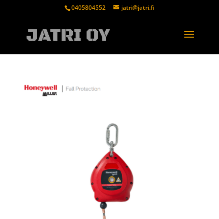
0405804552
jatri@jatri.fi