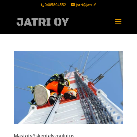
0405804552
jatri@jatri.fi
Mastotyöskentelykoulutus