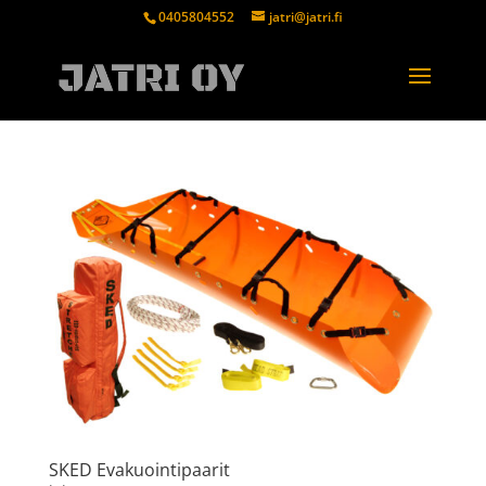
0405804552
jatri@jatri.fi
SKED Evakuointipaarit