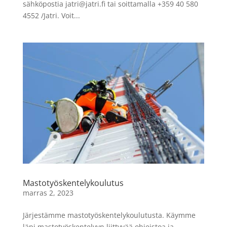
sähköpostia
jatri@jatri.fi
tai soittamalla +359 40 580
4552 /Jatri. Voit...
Mastotyöskentelykoulutus
marras 2, 2023
Järjestämme mastotyöskentelykoulutusta. Käymme
läpi mastotyöskentelyyn liittyvää ohjeistoa ja