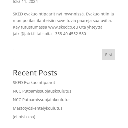
loka 11, 2024
SKED evakuointipaarit nyt myynnissä. Evakuointiin ja
monipotilastilanteisiin soveltuvia paareja saatavilla.
Käy tutustumassa www.skedco.eu Ota yhteyttä
jatri@jatri.fi
tai soita +358 40 4552 580
Etsi
Recent Posts
SKED Evakuointipaarit
NCC Putoamissuojauskoulutus
NCC Putoamissuojainkoulutus
Mastotyöskentelykoulutus
(ei otsikkoa)