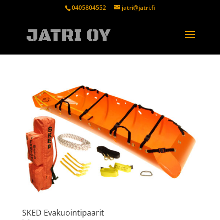
0405804552
jatri@jatri.fi
SKED Evakuointipaarit